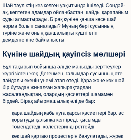
Шай тәуліктің кез келген уақытында ішіледі. Сондай-
ақ, көптеген адамдар ойланбастан шайды қарапайым
суды алмастырады. Бірақ күніне қанша кесе шай
норма болып саналады? Мұның бәрі сусынның
түріне және оның қаншалықты күшті етіп
демделгеніне байланысты.
Күніне шайдың қауіпсіз мөлшері
Бұл тақырып бойынша әлі де маңызды зерттеулер
жүргізілген жоқ. Дегенмен, ғалымдар сусынның өте
пайдалы екенін үнемі атап өтеді. Қара және көк шай
бір бұтадан жиналған жапырақтардан
жасалғандықтан, олардың қасиеттері шамамен
бірдей. Бірақ айырмашылық әлі де бар:
қара шайдың қабынуға қарсы қасиеттері бар, ас
қорытуды қалыпқа келтіреді, қысымды
төмендетеді, холестеринді реттейді;
көк шай қартаю процестерін баяулатады, жүрек