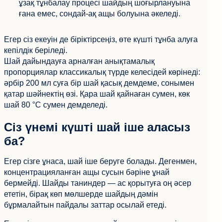
ұзақ тұнбалау процесі шайдың шоғырлануына
ғана емес, сондай-ақ ащы болуына әкеледі.
Егер сіз екеуін де біріктірсеңіз, өте күшті тұнба алуға
кепілдік беріледі.
Шай дайындауға арналған анықтамалық
пропорциялар классикалық түрде келесідей көрінеді:
әрбір 200 мл суға бір шай қасық демдеме, сонымен
қатар шәйнектің өзі. Қара шай қайнаған сумен, көк
шай 80 °C сумен демделеді.
Сіз үнемі күшті шай іше аласыз
ба?
Егер сізге ұнаса, шай іше беруге болады. Дегенмен,
концентрацияланған ащы сусын бәріне ұнай
бермейді. Шайды таниндер — ас қорытуға оң әсер
ететін, бірақ көп мөлшерде шайдың дәмін
бұрмалайтын пайдалы заттар осылай етеді.