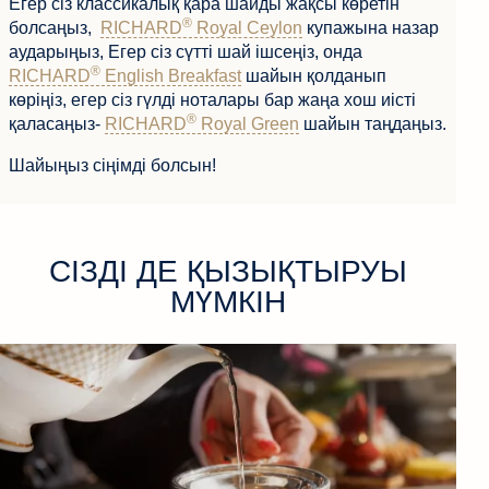
Егер сіз классикалық қара шайды жақсы көретін
®
болсаңыз,
RICHARD
Royal Ceylon
купажына назар
аударыңыз, Егер сіз сүтті шай ішсеңіз, онда
®
RICHARD
English Breakfast
шайын қолданып
көріңіз, егер сіз гүлді ноталары бар жаңа хош иісті
®
қаласаңыз-
RICHARD
Royal Green
шайын таңдаңыз.
Шайыңыз сіңімді болсын!
СІЗДІ ДЕ ҚЫЗЫҚТЫРУЫ
МҮМКІН