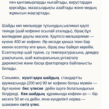
пен қантамырларды нығайтады, вирустардан
қорғайды, мазасыздықты азайтады және мидың
жұмысын жақсартады.
Шайды көп мөлшерде тұтынудың ықтимал қаупі
теинде (шай кофеині осылай аталады), бірақ бұл
мәлімдеме даулы мәселе. Қауіпсіз мөлшерлеме —
күніне 400 мг кофеин. Әр кеседе қанша теин бар
екенін есептеу өте қиын, бірақ оны байқап көрейік.
Есептеулер шай түріне, су температурасына, демдеу
ұзақтығына, шай жапырағының ұнтақталу
КЕРІ БАЙЛАНЫС
дәрежесіне және басқа факторларға байланысты
болады.
Сонымен,
күшті қара шайдың
стандартты
кружкасында (200 мл) 90 мг кофеин болуы мүмкін —
бұл күніне
бес үлеске
дейін ішуге болатындығын
білдіреді.
Көк шайдың
құрамында кофеин аз — бір
кесеге 50 мг-ға дейін, яғни күнделікті норма —
шамамен
сегіз үлес
.