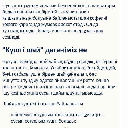
Сусынның құрамында ми белсенділігінің активаторы
болып саналатын бірегей L-теанин амин
қышқылының болуына байланысты шай кофеині
кофеге қарағанда жұмсақ әрекет етеді. Ол да
қуаттандырады, бірақ тегіс және әсер ұзағырақ
сезіледі.
"Күшті шай" дегеніміз не
Әртүрлі елдерде шай дайындаудың өзіндік дәстүрлері
қалыптасты. Мысалы, Ұлыбританияда, Ресейдегідей,
бүкіл отбасы үшін бірден шай қайнатып, бес
минуттан тұндыу әдетке айналған. Бұ ретте күніне
бес ретке дейін шай іше алатын ағылшындар әр шай
ішу кезінде жаңа сусын дайындауға тырысады.
Шайдың күштілігі осыған байланысты:
шәйнекке неғұрлым көп жапырақ құйсаңыз,
сусын соғұрлым күшті болады;