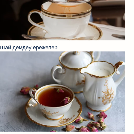
Шай демдеу ережелері