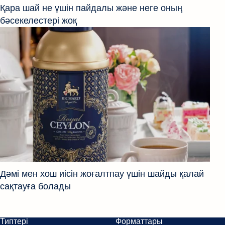
Қара шай не үшін пайдалы және неге оның
бәсекелестері жоқ
Дәмі мен хош иісін жоғалтпау үшін шайды қалай
сақтауға болады
Типтері
Форматтары