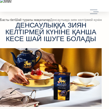
Басты бет
Шай туралы мақалалар
Денсаулыққа зиян келтірмей күніне қа
ДЕНСАУЛЫҚҚА ЗИЯН
КЕЛТІРМЕЙ КҮНІНЕ ҚАНША
КЕСЕ ШАЙ ІШУГЕ БОЛАДЫ