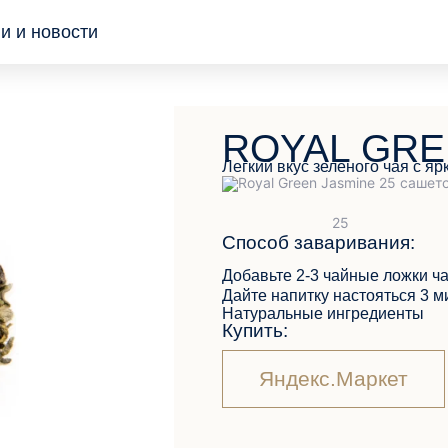
и и новости
ованные
ROYAL GRE
 и
Легкий вкус зеленого чая с я
ки
Способ заваривания:
Добавьте 2-3 чайные ложки ч
Дайте напитку настояться 3 м
Натуральные ингредиенты
Купить:
Яндекс.Маркет
ОБРАТНАЯ СВЯЗЬ