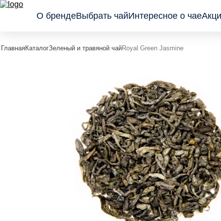
О бренде
Выбрать чай
Интересное о чае
Акци
Главная
Каталог
Зеленый и травяной чай
Royal Green Jasmine
Классические
Подарочные
Пакетир
черные
предложения
Листовые
Черные с
Коллекция
гранулы
фруктами и
Wellness
Пирамид
травами
Зеленый и
травяной чай