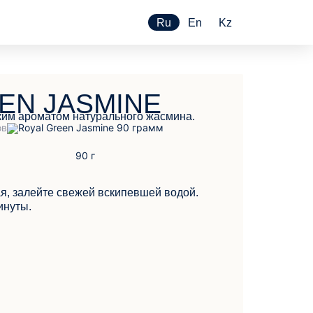
Ru
En
Kz
EN JASMINE
рким ароматом натурального жасмина.
ая, залейте свежей вскипевшей водой.
инуты.