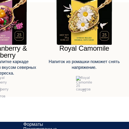
anberry &
Royal Camomile
berry
питке каркаде
Напиток из ромашки поможет снять
м вкусом северных
напряжение.
ереска.
Форматы