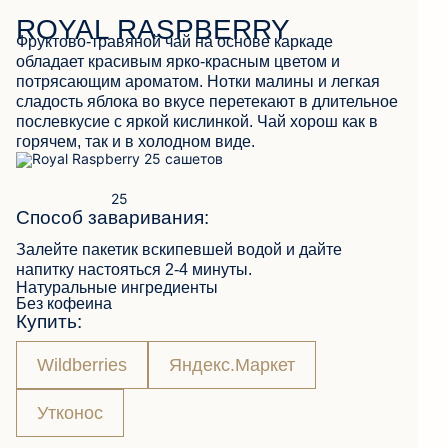
ROYAL RASPBERRY
Фруктово-травяной чай на основе каркаде
обладает красивым ярко-красным цветом и
потрясающим ароматом. Нотки малины и легкая
сладость яблока во вкусе перетекают в длительное
ОБРАТНАЯ СВЯЗЬ
послевкусие с яркой кислинкой. Чай хорош как в
горячем, так и в холодном виде.
Способ заваривания:
Залейте пакетик вскипевшей водой и дайте
напитку настояться 2-4 минуты.
Натуральные ингредиенты
Без кофеина
Купить:
Wildberries
Яндекс.Маркет
Утконос