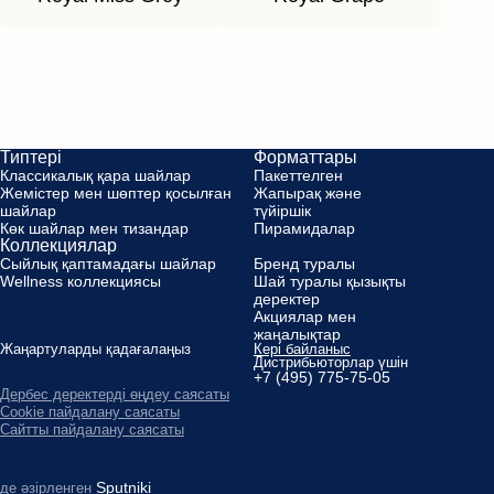
Типтері
Форматтары
Классикалық қара шайлар
Пакеттелген
Жемістер мен шөптер қосылған
Жапырақ және
шайлар
түйіршік
Көк шайлар мен тизандар
Пирамидалар
Коллекциялар
Сыйлық қаптамадағы шайлар
Бренд туралы
Wellness коллекциясы
Шай туралы қызықты
деректер
Aкциялар мен
жаңалықтар
Жаңартуларды қадағалаңыз
Кері байланыс
Дистрибьюторлар үшін
+7 (495) 775-75-05
Дербес деректерді өңдеу саясаты
Cookie пайдалану саясаты
Сайтты пайдалану саясаты
Sputniki
де әзірленген