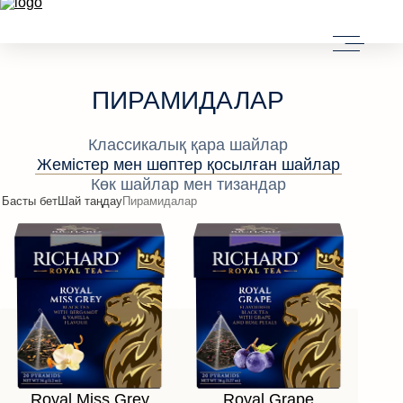
ПИРАМИДАЛАР
Классикалық қара шайлар
Жемістер мен шөптер қосылған шайлар
Көк шайлар мен тизандар
Басты бет
Шай таңдау
Пирамидалар
КЕРІ БАЙЛАНЫС
Royal Miss Grey
Royal Grape