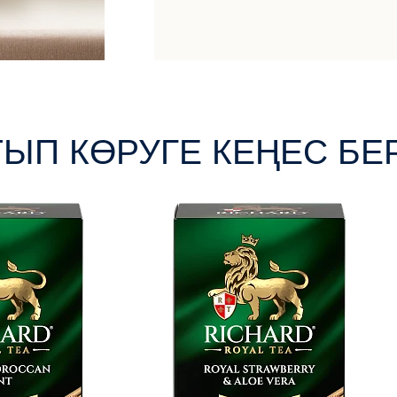
ТЫП КӨРУГЕ КЕҢЕС БЕ