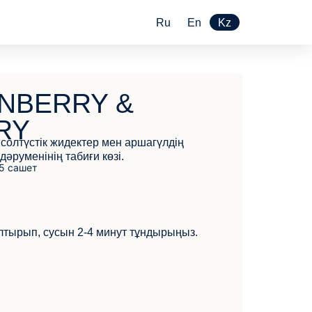
Ru
En
Kz
NBERRY &
RY
 солтүстік жидектер мен аршагүлдің
дәруменінің табиғи көзі.
олтырып, сусын 2-4 минут тұндырыңыз.