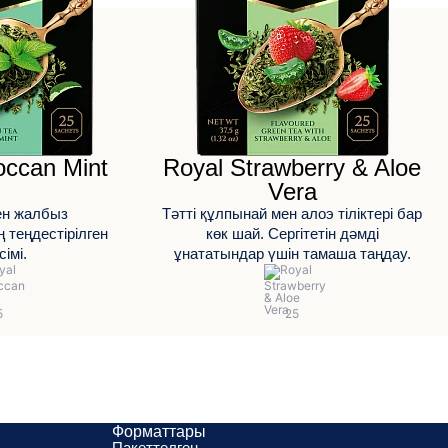
occan Mint
Royal Strawberry & Aloe
Vera
ен жалбыз
Тәтті құлпынай мен алоэ тіліктері бар
теңдестірілген
көк шай. Сергітетін дәмді
імі.
ұнататындар үшін тамаша таңдау.
Форматтары