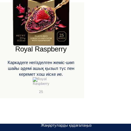
Royal Raspberry
Каркадеге негізделген жеміс-шөп
шайы әдемі ашық қызыл түс пен
керемет хош иіске ие.
Жаңартуларды қадағалаңыз