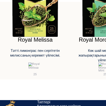
Royal Melissa
Royal Mor
Тәтті лимонграс пен сергітетін
Көк шай м
мелиссаның керемет үйлесімі.
жапырақтарының 
үйлес
Типтері