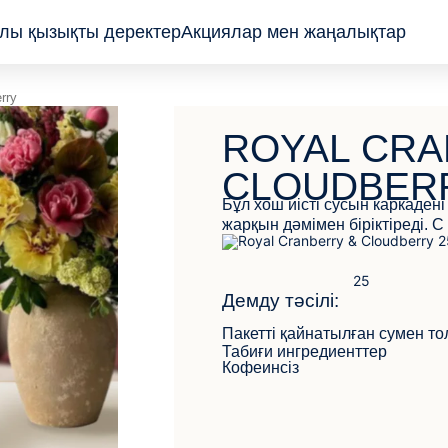
лы қызықты деректер
Акциялар мен жаңалықтар
rry
Пакеттелген
ROYAL CRA
Жапырақ және
түйіршік
CLOUDBER
Пирамидалар
Бұл хош иісті сусын каркадені
жарқын дәмімен біріктіреді. С 
Демду тәсілі:
Пакетті қайнатылған сумен т
Табиғи ингредиенттер
Кофеинсіз
КЕРІ БАЙЛАНЫС