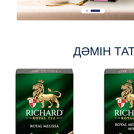
ДӘМІН ТА