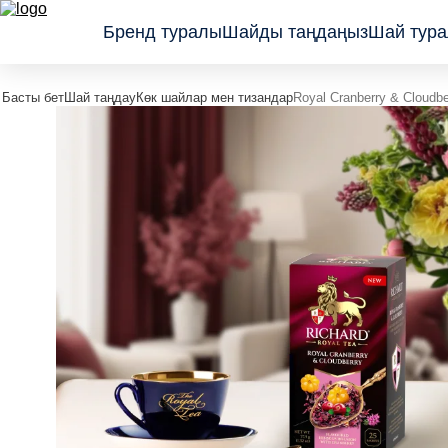
Бренд туралы
Шайды таңдаңыз
Шай тура
Басты бет
Шай таңдау
Көк шайлар мен тизандар
Royal Cranberry & Cloudbe
Классикалық
Сыйлық
қара шайлар
қаптамадағы
Жемістер
шайлар
мен шөптер
Wellness
қосылған
коллекциясы
шайлар
Көк шайлар
мен
тизандар