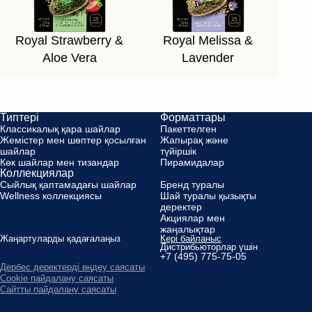
Royal Strawberry &
Royal Melissa &
Aloe Vera
Lavender
Типтері
Форматтары
Классикалық қара шайлар
Пакеттелген
Жемістер мен шөптер қосылған
Жапырақ және
шайлар
түйіршік
Көк шайлар мен тизандар
Пирамидалар
Коллекциялар
Сыйлық қаптамадағы шайлар
Бренд туралы
Wellness коллекциясы
Шай туралы қызықты
деректер
Aкциялар мен
жаңалықтар
Жаңартуларды қадағалаңыз
Кері байланыс
Дистрибьюторлар үшін
+7 (495) 775-75-05
Дербес деректерді өңдеу саясаты
Cookie пайдалану саясаты
Сайтты пайдалану саясаты