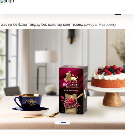
Басты бет
Шай таңдау
Көк шайлар мен тизандар
Royal Raspberry