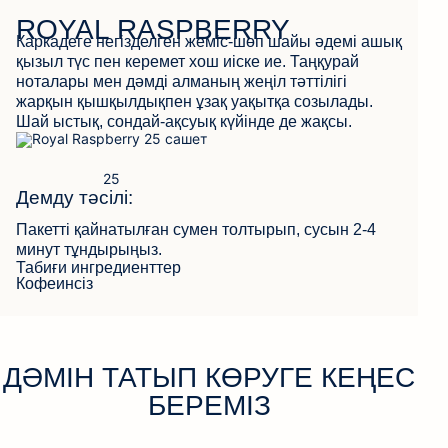
ROYAL RASPBERRY
Каркадеге негізделген жеміс-шөп шайы әдемі ашық
қызыл түс пен керемет хош иіске ие. Таңқурай
КЕРІ БАЙЛАНЫС
ноталары мен дәмді алманың жеңіл тәттілігі
жарқын қышқылдықпен ұзақ уақытқа созылады.
Шай ыстық, сондай-ақсуық күйінде де жақсы.
Демду тәсілі:
Пакетті қайнатылған сумен толтырып, сусын 2-4
минут тұндырыңыз.
Табиғи ингредиенттер
Кофеинсіз
ДӘМІН ТАТЫП КӨРУГЕ КЕҢЕС
БЕРЕМІЗ