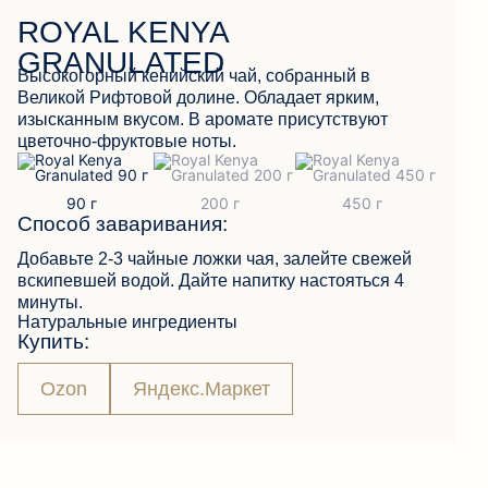
ROYAL KENYA
GRANULATED
Высокогорный кенийский чай, собранный в
ОБРАТНАЯ СВЯЗЬ
Великой Рифтовой долине. Обладает ярким,
изысканным вкусом. В аромате присутствуют
цветочно-фруктовые ноты.
Способ заваривания:
Добавьте 2-3 чайные ложки чая, залейте свежей
вскипевшей водой. Дайте напитку настояться 4
минуты.
Натуральные ингредиенты
Купить:
Ozon
Яндекс.Маркет