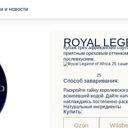
и и новости
ованные
ROYAL LEG
 и
Купаж трех африканских сорт
приятным ореховым оттенком.
ки
послевкусием.
Способ заваривания:
Раскройте тайну королевского
вскипевшей водой. Дайте напи
наслаждаясь постепенно ра
Натуральные ингредиенты
Купить:
ОБРАТНАЯ СВЯЗЬ
Ozon
Wildbe