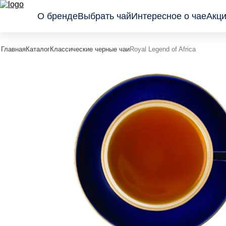
О бренде
Выбрать чай
Интересное о чае
Акци
Главная
Каталог
Классические черные чаи
Royal Legend of Africa
Классические
Подарочные
Пакетир
черные
предложения
Листовые
Черные с
Коллекция
гранулы
фруктами и
Wellness
Пирамид
травами
Зеленый и
травяной чай