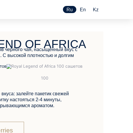
Ru
En
Kz
END OF AFRICA
ов черного чая, насыщенный вкус c
 С высокой плотностью и долгим
 вкуса: залейте пакетик свежей
тку настояться 2-4 минуты,
скрывающимся ароматом.
rries