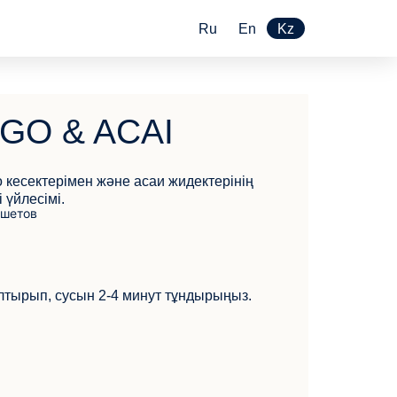
Ru
En
Kz
GO & ACAI
кесектерімен және асаи жидектерінің
 үйлесімі.
олтырып, сусын 2-4 минут тұндырыңыз.