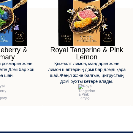
ueberry &
Royal Tangerine & Pink
mary
Lemon
и розмарин және
Қызғылт лимон, мандарин және
тін Дәмі бар хош
лимон шөптерінің дәмі бар дәмді қара
ра шай.
шай.Жеңіл және балғын, цитрустың
дәмі рухты көтере алады.