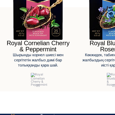
Royal Cornelian Cherry
Royal Bl
& Peppermint
Rose
Шырынды корнел шиесі мен
Көкжидек, табиғ
сергітетін жалбыз дәмі бар
жалбыздың сергіте
толыққанды қара шай.
иісті қа