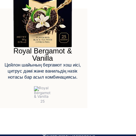
Royal Bergamot &
Vanilla
Цейлон шайының бергамот хош иісі,
цитрус дәмі және ванильдің нәзік
нотасы бар асыл комбинациясы.