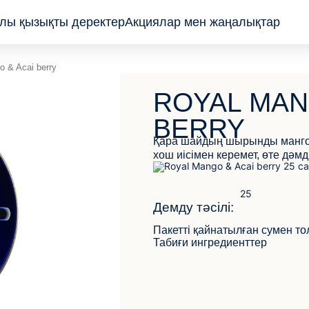
лы қызықты деректер
Акциялар мен жаңалықтар
o & Acai berry
Пакеттелген
ROYAL MAN
Жапырақ және
түйіршік
BERRY
Пирамидалар
Қара шайдың шырынды манго 
хош иісімен керемет, өте дәмді
Демду тәсілі:
Пакетті қайнатылған сумен т
Табиғи ингредиенттер
КЕРІ БАЙЛАНЫС