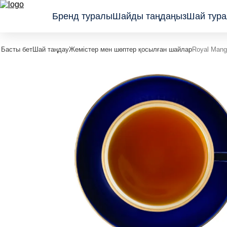
Бренд туралы
Шайды таңдаңыз
Шай тура
Басты бет
Шай таңдау
Жемістер мен шөптер қосылған шайлар
Royal Mang
Классикалық
Сыйлық
қара шайлар
қаптамадағы
Жемістер
шайлар
мен шөптер
Wellness
қосылған
коллекциясы
шайлар
Көк шайлар
мен
тизандар