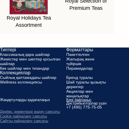
Royal Selection of
Premium Teas
Royal Holidays Tea
Assortment
Типтері
Форматтары
Классикалық қара шайлар
Пакеттелген
Жемістер мен шөптер қосылған
Жапырақ және
шайлар
түйіршік
Көк шайлар мен тизандар
Пирамидалар
Коллекциялар
Сыйлық қаптамадағы шайлар
Бренд туралы
Wellness коллекциясы
Шай туралы қызықты
деректер
Aкциялар мен
жаңалықтар
Жаңартуларды қадағалаңыз
Кері байланыс
Дистрибьюторлар үшін
+7 (495) 775-75-05
Дербес деректерді өңдеу саясаты
Cookie пайдалану саясаты
Сайтты пайдалану саясаты