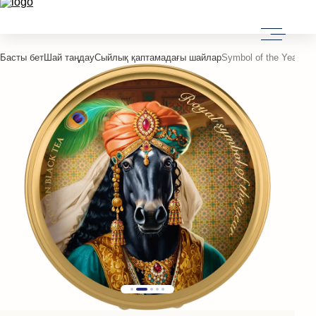
Басты бет
Шай таңдау
Сыйлық қаптамадағы шайлар
Symbol of the Year