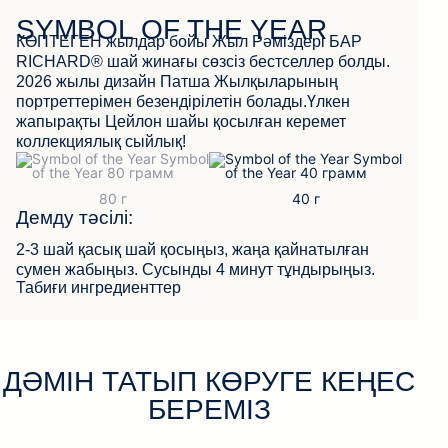
SYMBOL OF THE YEAR
КӨПТЕГЕН жылдар бойы Жыл Рәміздері БАР
RICHARD® шай жинағы сөзсіз бестселлер болды.
КЕРІ БАЙЛАНЫС
2026 жылы дизайн Патша Жылқыларының
портреттерімен безендірілетін болады.Үлкен
жапырақты Цейлон шайы қосылған керемет
коллекциялық сыйлық!
Демду тәсілі:
2-3 шай қасық шай қосыңыз, жаңа қайнатылған
сумен жабыңыз. Сусынды 4 минут тұндырыңыз.
Табиғи ингредиенттер
ДӘМІН ТАТЫП КӨРУГЕ КЕҢЕС
БЕРЕМІЗ