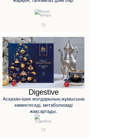
жарқын, талғампаз дәмі бар.
Digestive
Асқазан-ішек жолдарының жұмысына
көмектеседі, метаболизмді
жақсартады.