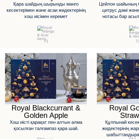
Қара шайдың шырынды манго
Цейлон шайының бе
кесектерімен және асаи жидектерінің
цитрус дәмі және
хош иісімен керемет
нотасы бар асыл
Royal Blackcurrant &
Royal Go
Golden Apple
Straw
Хош иісті қарақат пен алтын алма
Құлпынай кесек
қосылған талғампаз қара шай.
жидектерінің жар
шабыттандыра