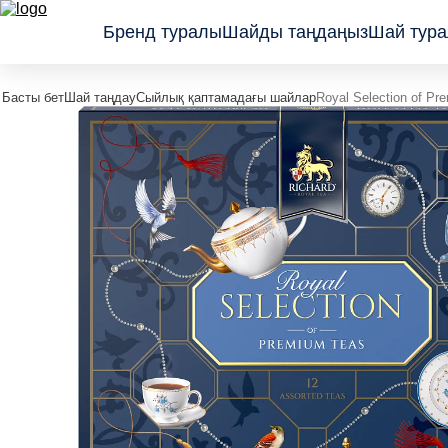
Бренд туралы
Шайды таңдаңыз
Шай тура
Басты бет
Шай таңдау
Сыйлық қаптамадағы шайлар
Royal Selection of Pr
Классикалық
Сыйлық
қара шайлар
қаптамадағы
Жемістер
шайлар
мен шөптер
Wellness
қосылған
коллекциясы
шайлар
Көк шайлар
мен
тизандар