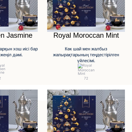
en Jasmine
Royal Moroccan Mint
арқын хош иісі бар
Көк шай мен жалбыз
жеңіл дәмі.
жапырақтарының теңдестірілген
үйлесімі.