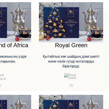
d of Africa
Royal Green
каның ең үздік
Қытайлық көк шайдың дәмі шөпті
яларынан.
және нәзік гүлді ноталарды
біріктіреді.