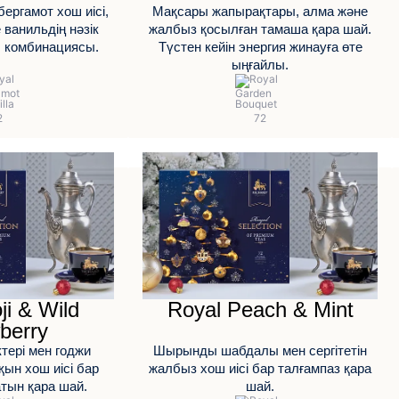
ргамот хош иісі,
Мақсары жапырақтары, алма және
 ванильдің нәзік
жалбыз қосылған тамаша қара шай.
 комбинациясы.
Түстен кейін энергия жинауға өте
ыңғайлы.
ji & Wild
Royal Peach & Mint
berry
тері мен годжи
Шырынды шабдалы мен сергітетін
қын хош иісі бар
жалбыз хош иісі бар талғампаз қара
тын қара шай.
шай.