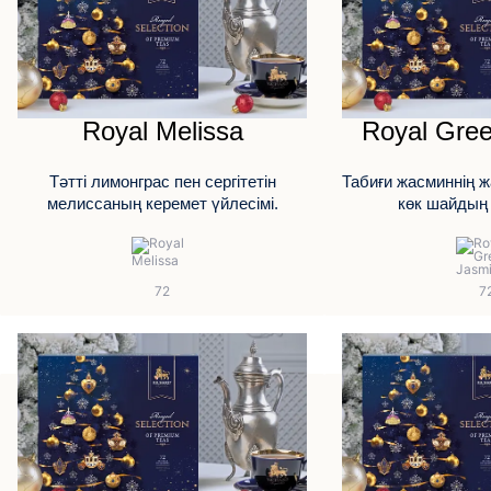
Royal Melissa
Royal Gre
Тәтті лимонграс пен сергітетін
Табиғи жасминнің ж
мелиссаның керемет үйлесімі.
көк шайдың 