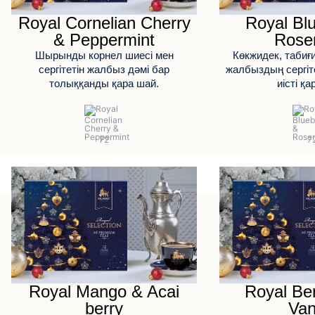
Royal Cornelian Cherry
Royal Bl
& Peppermint
Rose
Шырынды корнел шиесі мен
Көкжидек, табиғ
сергітетін жалбыз дәмі бар
жалбыздың сергіте
толыққанды қара шай.
иісті қа
Royal Mango & Acai
Royal Be
berry
Van