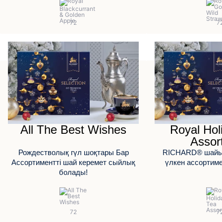
All The Best Wishes
Royal Hol
Assor
Рождестволық гүл шоқтары Бар
RICHARD® шайын
Ассортиментті шай керемет сыйлық
үлкен ассортиме
болады!