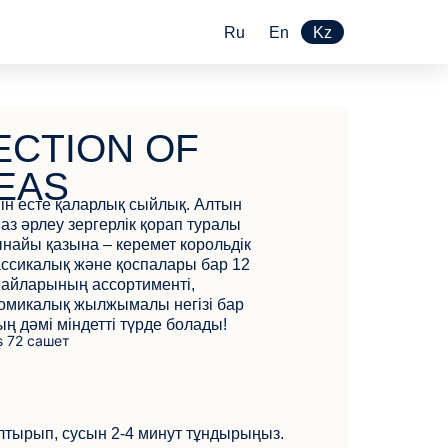
Ru
En
Kz
ECTION OF
EAS
н есте қаларлық сыйлық. Алтын
з әрлеу зергерлік қорап туралы
найы қазына – керемет корольдік
ссикалық және қоспалары бар 12
 шайларының ассортименті,
номикалық жылжымалы негізі бар
ң дәмі міндетті түрде болады!
олтырып, сусын 2-4 минут тұндырыңыз.