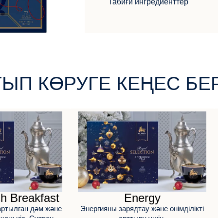
Табиғи ингредиенттер
ТЫП КӨРУГЕ КЕҢЕС БЕ
sh Breakfast
Energy
тартылған дәм және
Энергияны зарядтау және өнімділікті