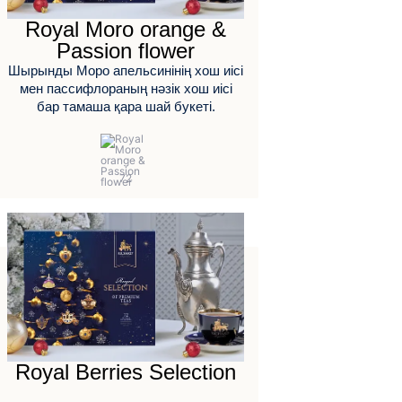
Royal Moro orange &
Passion flower
Шырынды Моро апельсинінің хош иісі
мен пассифлораның нәзік хош иісі
бар тамаша қара шай букеті.
Royal Berries Selection