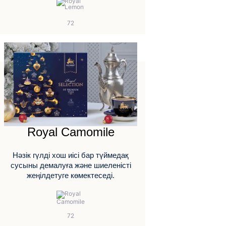
Royal Camomile
Нәзік гүлді хош иісі бар түймедақ
сусыны демалуға және шиеленісті
жеңілдетуге көмектеседі.