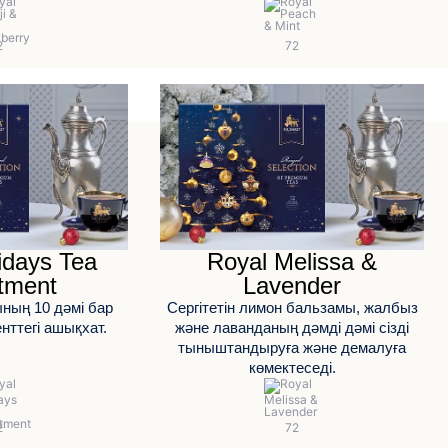
idays Tea
Royal Melissa &
tment
Lavender
ың 10 дәмі бар
Сергітетін лимон бальзамы, жалбыз
нттегі ашықхат.
және лаванданың дәмді дәмі сізді
тыныштандыруға және демалуға
көмектеседі.