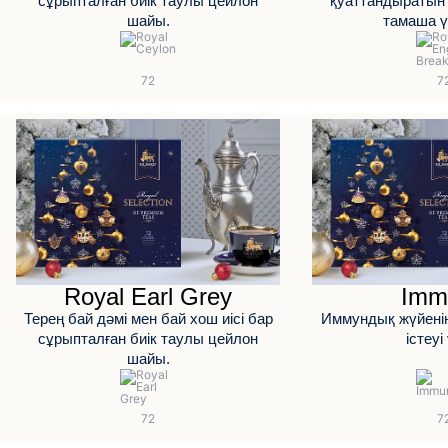
сұрыпталған биік таулы цейлон
қуаттандыратын 
шайы.
тамаша ү
Royal Earl Grey
Imm
Терең бай дәмі мен бай хош иісі бар
Иммундық жүйені
сұрыпталған биік таулы цейлон
істеуі
шайы.