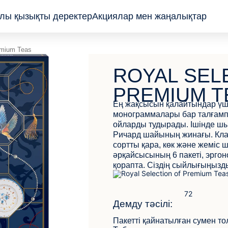
лы қызықты деректер
Акциялар мен жаңалықтар
emium Teas
Пакеттелген
ROYAL SEL
Жапырақ және
түйіршік
PREMIUM T
Пирамидалар
Ең жақсысын қалайтындар үші
монограммалары бар талғампа
ойларды тудырады. Ішінде шы
Ричард шайының жинағы. Кла
сортты қара, көк және жеміс
әрқайсысының 6 пакеті, эрго
қорапта. Сіздің сыйлығыңызды
Демду тәсілі:
Пакетті қайнатылған сумен т