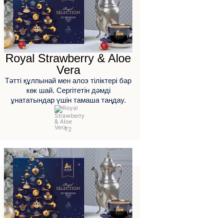
Royal Strawberry & Aloe
Vera
Тәтті құлпынай мен алоэ тіліктері бар
көк шай. Сергітетін дәмді
ұнататындар үшін тамаша таңдау.