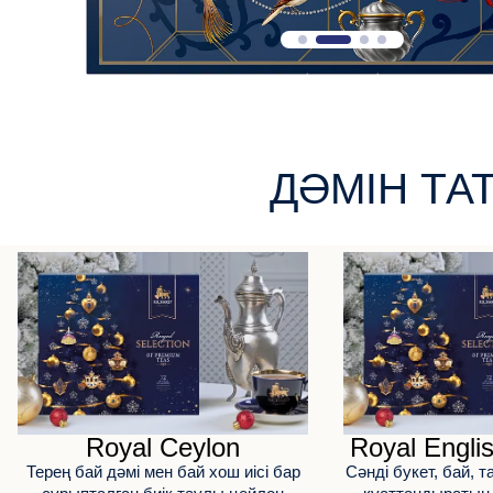
ДӘМІН ТА
Royal Ceylon
Royal Engli
Терең бай дәмі мен бай хош иісі бар
Сәнді букет, бай, 