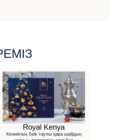
РЕМІЗ
Royal Kenya
Кениялық биік таулы қара шайдың