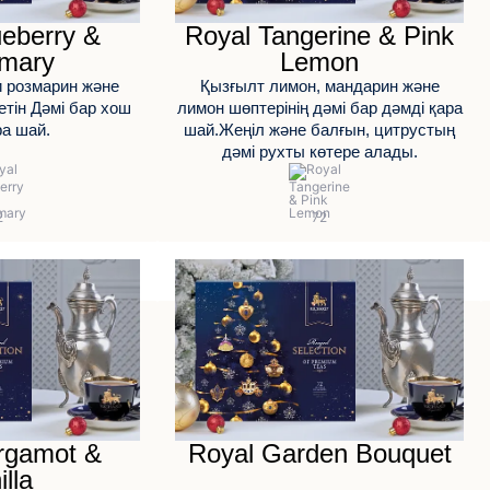
ueberry &
Royal Tangerine & Pink
mary
Lemon
и розмарин және
Қызғылт лимон, мандарин және
тін Дәмі бар хош
лимон шөптерінің дәмі бар дәмді қара
ра шай.
шай.Жеңіл және балғын, цитрустың
дәмі рухты көтере алады.
rgamot &
Royal Garden Bouquet
illa