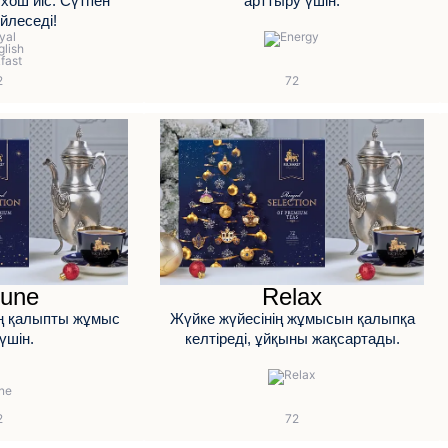
хош иіс. Сүтпен
арттыру үшін.
йлеседі!
une
Relax
ң қалыпты жұмыс
Жүйке жүйесінің жұмысын қалыпқа
 үшін.
келтіреді, ұйқыны жақсартады.
КЕРІ БАЙЛАНЫС