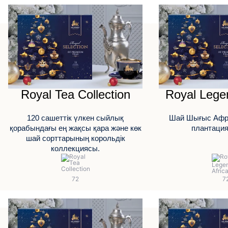
Royal Tea Collection
Royal Legen
120 сашеттік үлкен сыйлық
Шай Шығыс Афри
қорабындағы ең жақсы қара және көк
плантаци
шай сорттарының корольдік
коллекциясы.