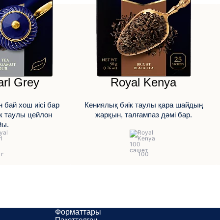
arl Grey
Royal Kenya
 бай хош иісі бар
Кениялық биік таулы қара шайдың
к таулы цейлон
жарқын, талғампаз дәмі бар.
йы.
Форматтары