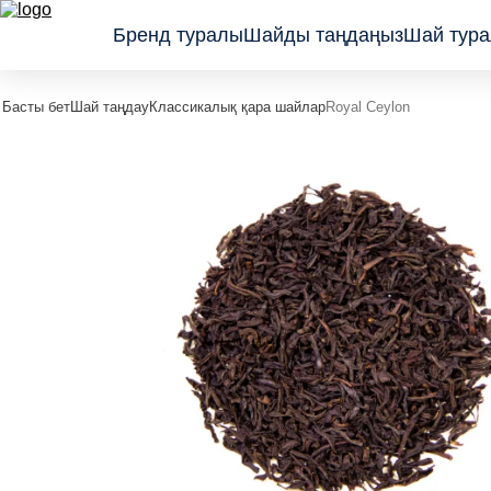
Бренд туралы
Шайды таңдаңыз
Шай тура
Басты бет
Шай таңдау
Классикалық қара шайлар
Royal Ceylon
Классикалық
Сыйлық
қара шайлар
қаптамадағы
Жемістер
шайлар
мен шөптер
Wellness
қосылған
коллекциясы
шайлар
Көк шайлар
мен
тизандар