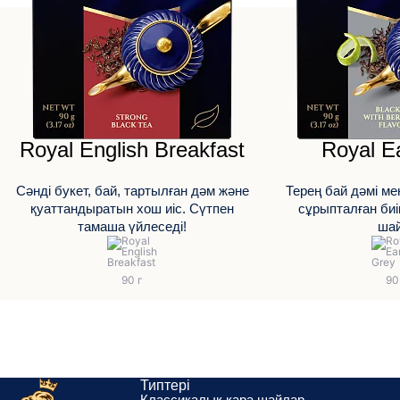
Royal English Breakfast
Royal E
Сәнді букет, бай, тартылған дәм және
Терең бай дәмі мен
қуаттандыратын хош иіс. Сүтпен
сұрыпталған биі
тамаша үйлеседі!
ша
Типтері