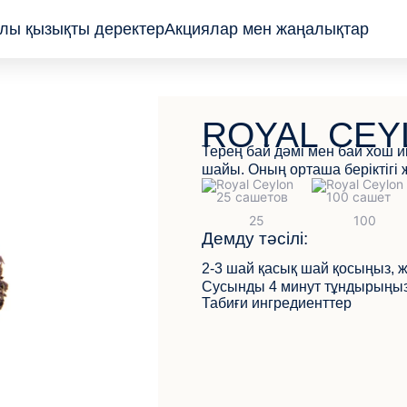
лы қызықты деректер
Акциялар мен жаңалықтар
Пакеттелген
ROYAL CEY
Жапырақ және
Терең бай дәмі мен бай хош и
түйіршік
шайы. Оның орташа беріктігі 
Пирамидалар
Демду тәсілі:
2-3 шай қасық шай қосыңыз, 
Сусынды 4 минут тұндырыңыз
Табиғи ингредиенттер
КЕРІ БАЙЛАНЫС