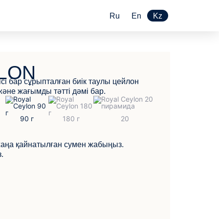
Ru
En
Kz
LON
ісі бар сұрыпталған биік таулы цейлон
және жағымды тәтті дәмі бар.
жаңа қайнатылған сумен жабыңыз.
.