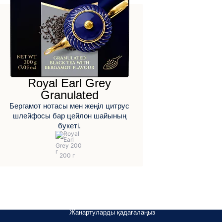
Royal Earl Grey
Granulated
Бергамот нотасы мен жеңіл цитрус
шлейфосы бар цейлон шайының
букеті.
Жаңартуларды қадағалаңыз