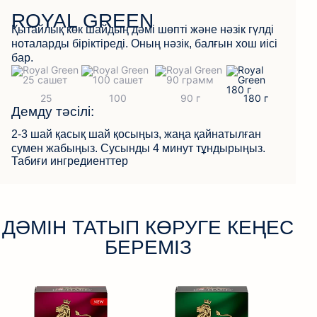
ROYAL GREEN
Қытайлық көк шайдың дәмі шөпті және нәзік гүлді
КЕРІ БАЙЛАНЫС
ноталарды біріктіреді. Оның нәзік, балғын хош иісі
бар.
Демду тәсілі:
2-3 шай қасық шай қосыңыз, жаңа қайнатылған
сумен жабыңыз. Сусынды 4 минут тұндырыңыз.
Табиғи ингредиенттер
ДӘМІН ТАТЫП КӨРУГЕ КЕҢЕС
БЕРЕМІЗ