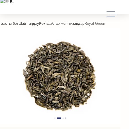
Басты бет
Шай таңдау
Көк шайлар мен тизандар
Royal Green