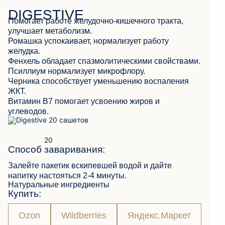
DIGESTIVE
Помогает работе желудочно-кишечного тракта,
улучшает метаболизм.
Ромашка успокаивает, нормализует работу
желудка.
ОБРАТНАЯ СВЯЗЬ
Фенхель обладает спазмолитическими свойствами.
Псиллиум нормализует микрофлору.
Черника способствует уменьшению воспаления
ЖКТ.
Витамин B7 помогает усвоению жиров и
углеводов.
Способ заваривания:
Залейте пакетик вскипевшей водой и дайте
напитку настояться 2-4 минуты.
Натуральные ингредиенты
Купить:
Ozon
Wildberries
Яндекс.Маркет